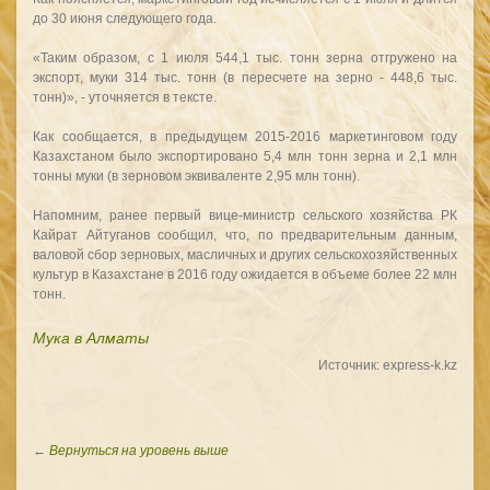
до 30 июня следующего года.
«Таким образом, с 1 июля 544,1 тыс. тонн зерна отгружено на
экспорт, муки 314 тыс. тонн (в пересчете на зерно - 448,6 тыс.
тонн)», - уточняется в тексте.
Как сообщается, в предыдущем 2015-2016 маркетинговом году
Казахстаном было экспортировано 5,4 млн тонн зерна и 2,1 млн
тонны муки (в зерновом эквиваленте 2,95 млн тонн).
Напомним, ранее первый вице-министр сельского хозяйства РК
Кайрат Айтуганов сообщил, что, по предварительным данным,
валовой сбор зерновых, масличных и других сельскохозяйственных
культур в Казахстане в 2016 году ожидается в объеме более 22 млн
тонн.
Мука в Алматы
Источник: express-k.kz
←
Вернуться на уровень выше