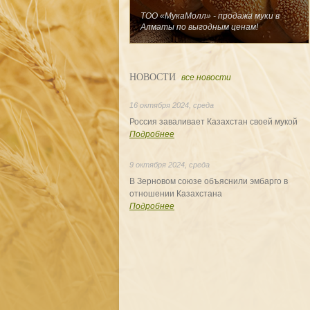
ТОО «МукаМолл» - продажа муки в
Алматы по выгодным ценам!
НОВОСТИ
все новости
16 октября 2024, среда
Россия заваливает Казахстан своей мукой
Подробнее
9 октября 2024, среда
В Зерновом союзе объяснили эмбарго в
отношении Казахстана
Подробнее